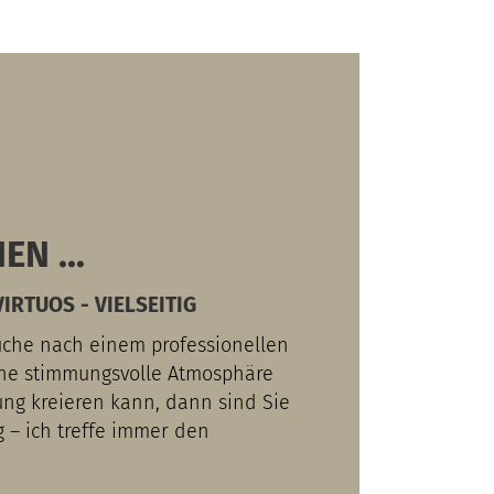
EN ...
IRTUOS - VIELSEITIG
uche nach einem professionellen
ine stimmungsvolle Atmosphäre
tung kreieren kann, dann sind Sie
g – ich treffe immer den