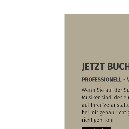
JETZT BUCH
PROFESSIONELL - V
Wenn Sie auf der S
Musiker sind, der e
auf Ihrer Veranstal
bei mir genau richti
richtigen Ton!