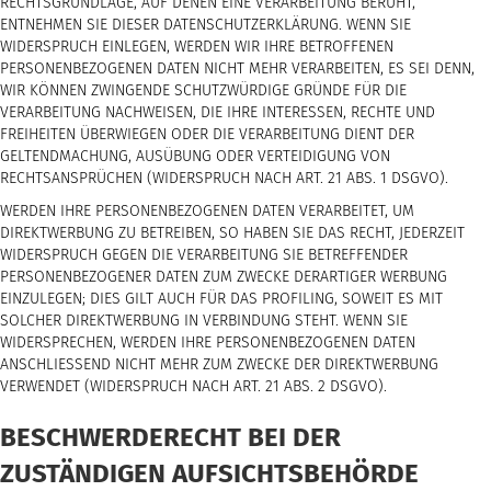
RECHTSGRUNDLAGE, AUF DENEN EINE VERARBEITUNG BERUHT,
ENTNEHMEN SIE DIESER DATENSCHUTZERKLÄRUNG. WENN SIE
WIDERSPRUCH EINLEGEN, WERDEN WIR IHRE BETROFFENEN
PERSONENBEZOGENEN DATEN NICHT MEHR VERARBEITEN, ES SEI DENN,
WIR KÖNNEN ZWINGENDE SCHUTZWÜRDIGE GRÜNDE FÜR DIE
VERARBEITUNG NACHWEISEN, DIE IHRE INTERESSEN, RECHTE UND
FREIHEITEN ÜBERWIEGEN ODER DIE VERARBEITUNG DIENT DER
GELTENDMACHUNG, AUSÜBUNG ODER VERTEIDIGUNG VON
RECHTSANSPRÜCHEN (WIDERSPRUCH NACH ART. 21 ABS. 1 DSGVO).
WERDEN IHRE PERSONENBEZOGENEN DATEN VERARBEITET, UM
DIREKTWERBUNG ZU BETREIBEN, SO HABEN SIE DAS RECHT, JEDERZEIT
WIDERSPRUCH GEGEN DIE VERARBEITUNG SIE BETREFFENDER
PERSONENBEZOGENER DATEN ZUM ZWECKE DERARTIGER WERBUNG
EINZULEGEN; DIES GILT AUCH FÜR DAS PROFILING, SOWEIT ES MIT
SOLCHER DIREKTWERBUNG IN VERBINDUNG STEHT. WENN SIE
WIDERSPRECHEN, WERDEN IHRE PERSONENBEZOGENEN DATEN
ANSCHLIESSEND NICHT MEHR ZUM ZWECKE DER DIREKTWERBUNG
VERWENDET (WIDERSPRUCH NACH ART. 21 ABS. 2 DSGVO).
BESCHWERDE­RECHT BEI DER
ZUSTÄNDIGEN AUFSICHTS­BEHÖRDE